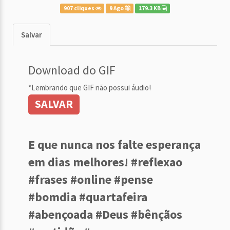
907 cliques
9 Ago
179.3 KB
Salvar
Download do GIF
*Lembrando que GIF não possui áudio!
SALVAR
E que nunca nos falte esperança
em dias melhores! #reflexao
#frases #online #pense
#bomdia #quartafeira
#abençoada #Deus #bênçãos