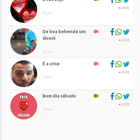
2696
24 Jul
De boa bebendo um
álcool
2116
19 Jan
É a crise
3039
24 Mai
Bom dia sábado
1129
28 Mai