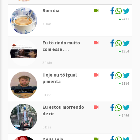
Bom dia
2431
7 Jan
Eu tô rindo muito
com esse . . .
1354
30 Abr
Hoje eu tô igual
pimenta
1184
8 Fev
Eu estou morrendo
de rir
1466
6 Dez
Deus seja