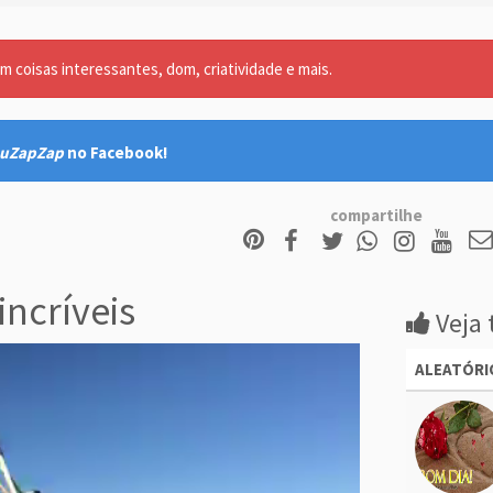
m coisas interessantes, dom, criatividade e mais.
uZapZap
no Facebook!
compartilhe
incríveis
Veja 
ALEATÓRI