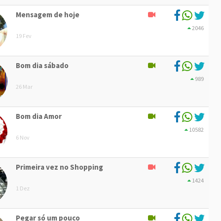
Mensagem de hoje
2046
19 Fev
Bom dia sábado
989
26 Mar
Bom dia Amor
10582
6 Nov
Primeira vez no Shopping
1424
1 Dez
Pegar só um pouco