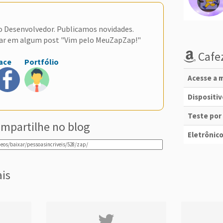
do Desenvolvedor. Publicamos novidades.
ar em algum post "Vim pelo MeuZapZap!"
Cafez
ace
Portfólio
Acesse a m
Dispositi
Teste por
mpartilhe no blog
Eletrônico
ais