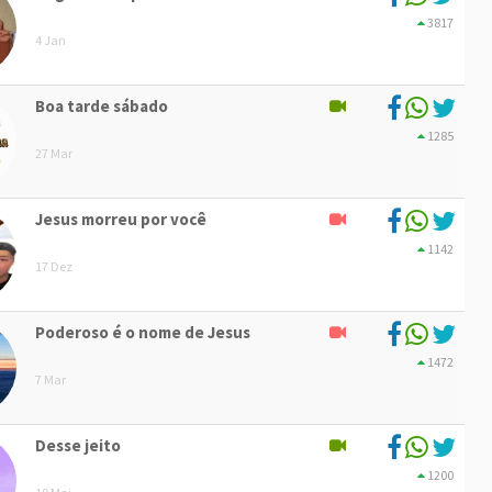
3817
4 Jan
Boa tarde sábado
1285
27 Mar
Jesus morreu por você
1142
17 Dez
Poderoso é o nome de Jesus
1472
7 Mar
Desse jeito
1200