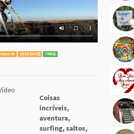
cliques
20/12/2015
7 MB
Vídeo
Coisas
incríveis,
aventura,
surfing, saltos,