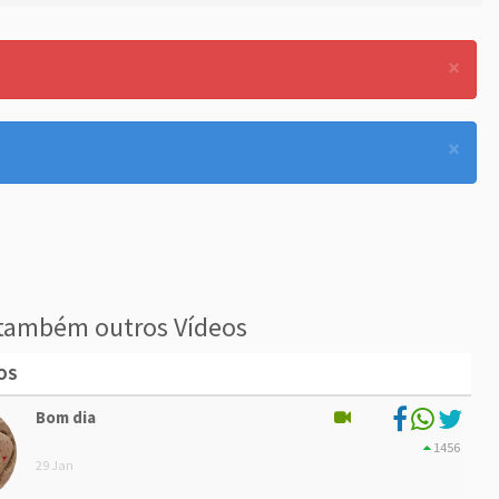
×
×
também outros Vídeos
OS
Bom dia
1456
29 Jan