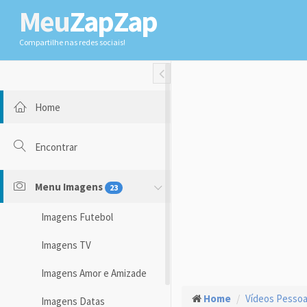
Meu
ZapZap
Compartilhe nas redes sociais!
Toggle Fullwidth
Home
Encontrar
Menu Imagens
23
Imagens Futebol
Imagens TV
Imagens Amor e Amizade
Home
Vídeos Pessoas
Imagens Datas