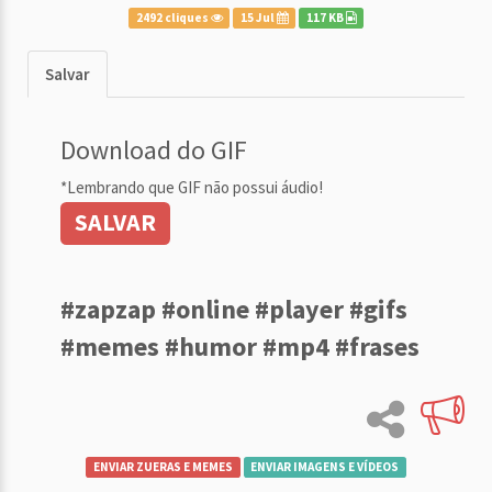
2492 cliques
15 Jul
117 KB
Salvar
Download do GIF
*Lembrando que GIF não possui áudio!
SALVAR
#zapzap #online #player #gifs
#memes #humor #mp4 #frases
ENVIAR ZUERAS E MEMES
ENVIAR IMAGENS E VÍDEOS