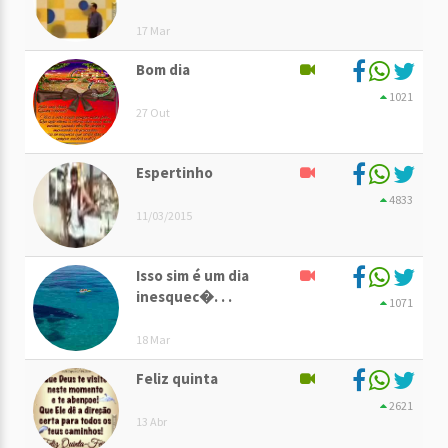
17 Mar
Bom dia
1021
27 Out
Espertinho
4833
11/03/2015
Isso sim é um dia
inesquec�. . .
1071
18 Mar
Feliz quinta
2621
13 Abr