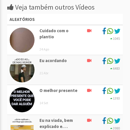
Veja também outros Vídeos
ALEATÓRIOS
Cuidado com o
plantio
1045
24 Ago
Eu acordando
6483
21 Abr
O melhor presente
1393
14 Set
Eu na viada, bem
explicado e. . .
3980