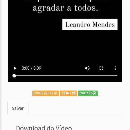
1285 cliques
29 Dez
244.7 KB
Salvar
Download do Vídeo