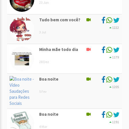
23 Jan
Tudo bem com você?
1222
3 Jul
Minha mãe todo dia
1179
28 Dez
Boa noite
1205
5 Fev
Boa noite
1191
4 Mar