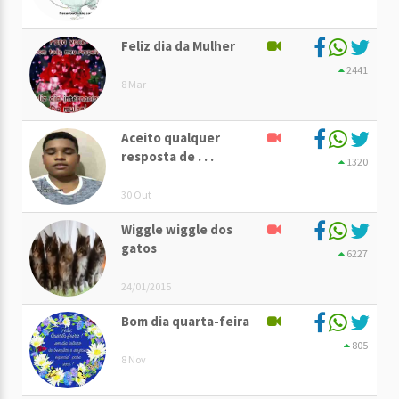
Feliz dia da Mulher
2441
8 Mar
Aceito qualquer
resposta de . . .
1320
30 Out
Wiggle wiggle dos
gatos
6227
24/01/2015
Bom dia quarta-feira
805
8 Nov