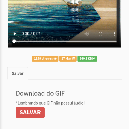
1159 cliques
27 Mar
360.7 KB
Salvar
Download do GIF
*Lembrando que GIF não possui áudio!
SALVAR