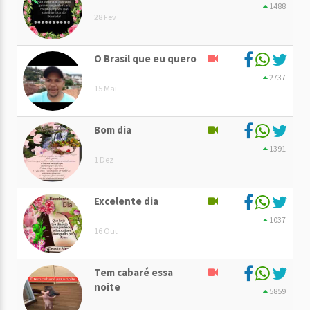
1488
28 Fev
O Brasil que eu quero
2737
15 Mai
Bom dia
1391
1 Dez
Excelente dia
1037
16 Out
Tem cabaré essa
noite
5859