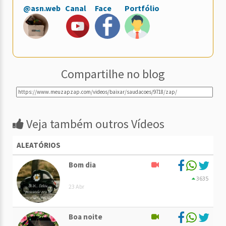
@asn.web
Canal
Face
Portfólio
Compartilhe no blog
Veja também outros Vídeos
ALEATÓRIOS
Bom dia
3635
23 Abr
Boa noite