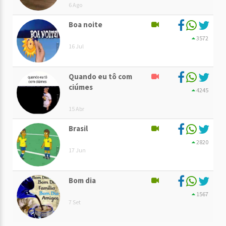
6 Ago
Boa noite
3572
16 Jul
Quando eu tô com
ciúmes
4245
15 Abr
Brasil
2820
17 Jun
Bom dia
1567
7 Set