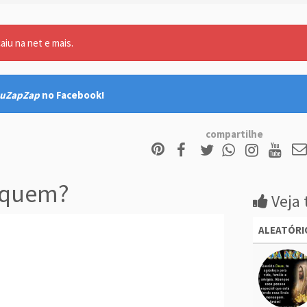
aiu na net e mais.
uZapZap
no Facebook!
compartilhe
 quem?
Veja 
ALEATÓRI