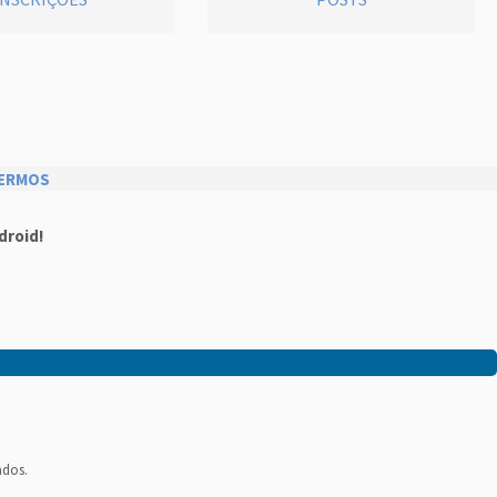
ERMOS
droid!
ados.