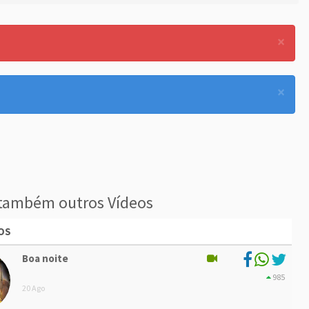
×
×
também outros Vídeos
OS
Boa noite
985
20 Ago