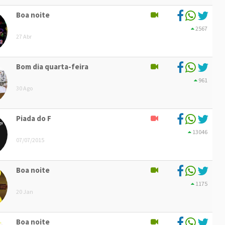
Boa noite
2567
27 Abr
Bom dia quarta-feira
961
30 Ago
Piada do F
13046
07/07/2015
Boa noite
1175
20 Jan
Boa noite