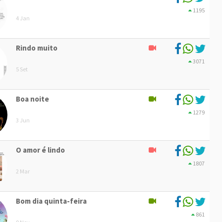
1195
4 Jan
Rindo muito
3071
5 Set
Boa noite
1279
3 Jun
O amor é lindo
1807
2 Mar
Bom dia quinta-feira
861