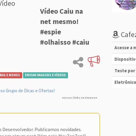
Vídeo
Vídeo Caiu na
net mesmo!
#espie
Cafez
#olhaisso #caiu
Acesse a m
Dispositi
Teste por
RAS E MEMES
ENVIAR IMAGENS E VÍDEOS
Eletrônico
so Grupo de Dicas e Ofertas!
nossos links na Amazon
do Desenvolvedor. Publicamos novidades.
ar em algum post "Vim pelo MeuZapZap!"