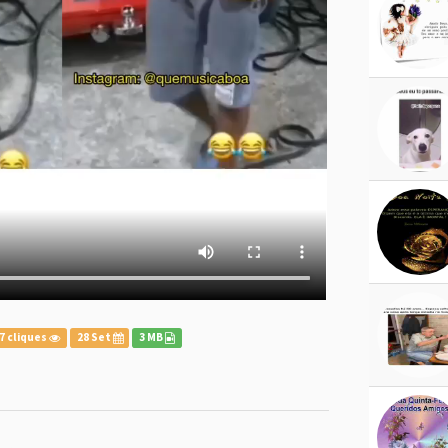
7 cliques
28 Set
3 MB