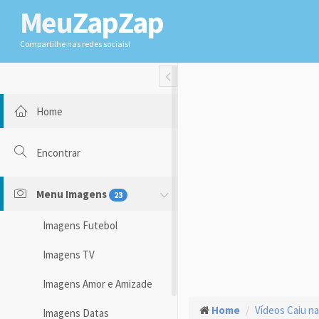
Meu
ZapZap
Compartilhe nas redes sociais!
Toggle Fullwidth
Home
Encontrar
Menu Imagens
23
Imagens Futebol
Imagens TV
Imagens Amor e Amizade
Home
Vídeos Caiu na
Imagens Datas