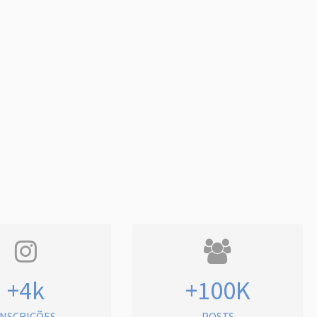
+4k
+100K
INSCRIÇÕES
POSTS