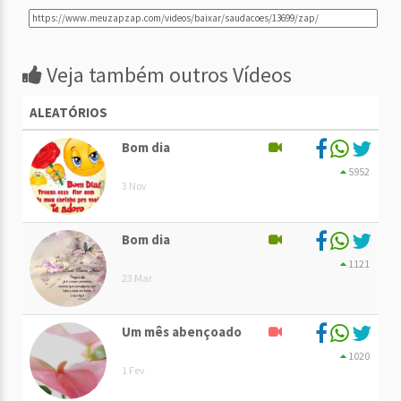
Veja também outros Vídeos
ALEATÓRIOS
Bom dia
5952
3 Nov
Bom dia
1121
23 Mar
Um mês abençoado
1020
1 Fev