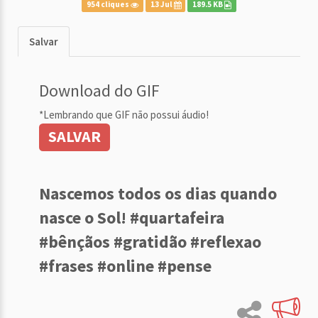
954 cliques
13 Jul
189.5 KB
Salvar
Download do GIF
*Lembrando que GIF não possui áudio!
SALVAR
Nascemos todos os dias quando
nasce o Sol! #quartafeira
#bênçãos #gratidão #reflexao
#frases #online #pense