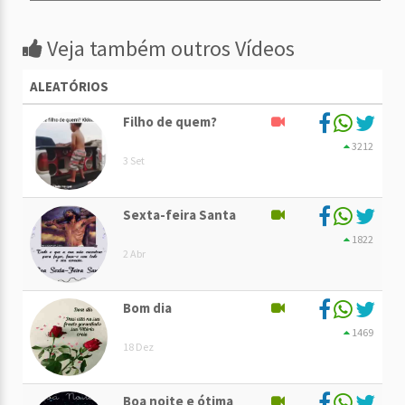
Veja também outros Vídeos
ALEATÓRIOS
Filho de quem?
3212
3 Set
Sexta-feira Santa
1822
2 Abr
Bom dia
1469
18 Dez
Boa noite e ótima