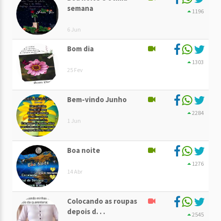
semana
1196
6 Jun
Bom dia
1303
25 Fev
Bem-vindo Junho
2284
1 Jun
Boa noite
1276
14 Abr
Colocando as roupas
depois d. . .
2545