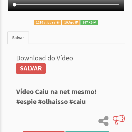
1210 cliques
19 Ago
867 KB
Salvar
Download do Vídeo
SALVAR
Vídeo Caiu na net mesmo!
#espie #olhaisso #caiu