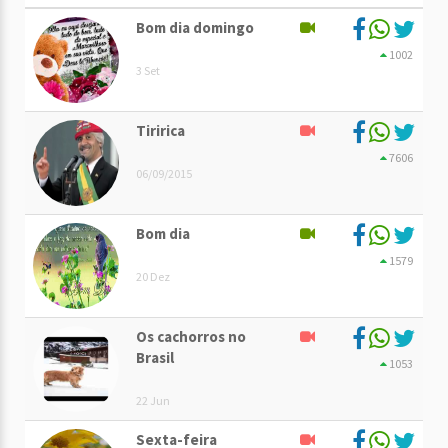
Bom dia domingo
1002
3 Set
Tiririca
7606
06/09/2015
Bom dia
1579
20 Dez
Os cachorros no
Brasil
1053
22 Jun
Sexta-feira