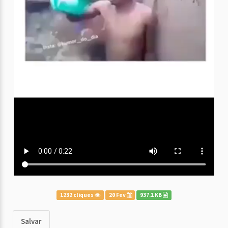
1232 cliques
20 Fev
937.1 KB
Salvar