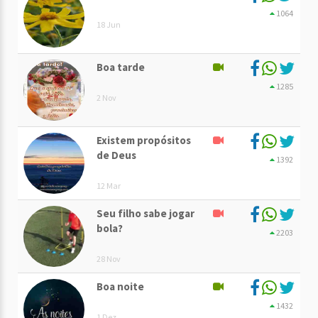
1064
18 Jun
Boa tarde
1285
2 Nov
Existem propósitos
de Deus
1392
12 Mar
Seu filho sabe jogar
bola?
2203
28 Nov
Boa noite
1432
1 Dez