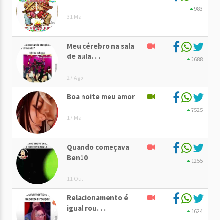
983
31 Mai
Meu cérebro na sala
de aula. . .
2688
27 Ago
Boa noite meu amor
7525
17 Mai
Quando começava
Ben10
1255
11 Out
Relacionamento é
igual rou. . .
1624