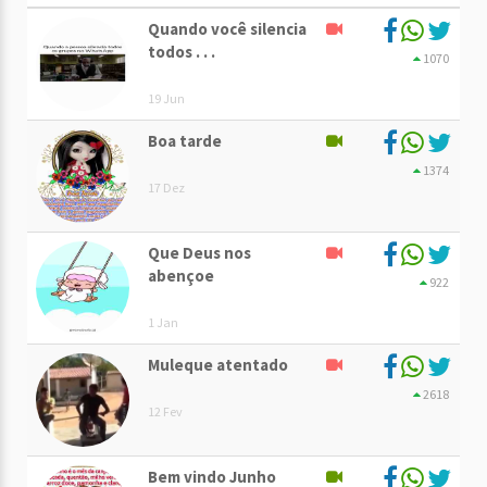
Quando você silencia
todos . . .
1070
19 Jun
Boa tarde
1374
17 Dez
Que Deus nos
abençoe
922
1 Jan
Muleque atentado
2618
12 Fev
Bem vindo Junho