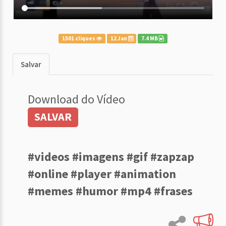
1501 cliques
12 Jan
7.4 MB
Salvar
Download do Vídeo
SALVAR
#videos #imagens #gif #zapzap
#online #player #animation
#memes #humor #mp4 #frases