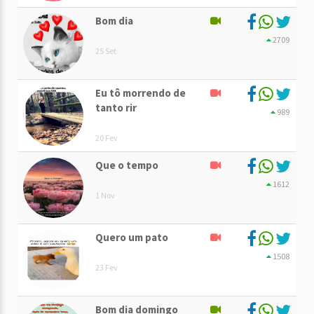
Bom dia
2709
25 Set
Eu tô morrendo de
tanto rir
989
20 Fev
Que o tempo
1612
1 Nov
Quero um pato
1508
23 Fev
Bom dia domingo