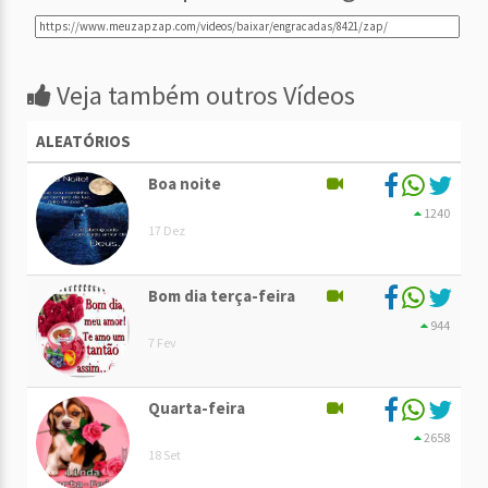
Veja também outros Vídeos
ALEATÓRIOS
Boa noite
1240
17 Dez
Bom dia terça-feira
944
7 Fev
Quarta-feira
2658
18 Set