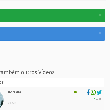
×
×
também outros Vídeos
OS
Bom dia
1053
16 Jun