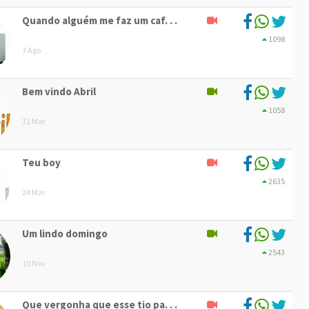
Quando alguém me faz um caf. . .
1098
3 Ago
Bem vindo Abril
1058
31 Mar
Teu boy
2635
24 Mar
Um lindo domingo
2543
10 Nov
Que vergonha que esse tio pa. . .