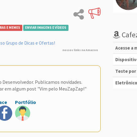
RAS E MEMES
ENVIAR IMAGENS E VÍDEOS
Cafez
so Grupo de Dicas e Ofertas!
Acesse a m
nossos links na Amazon
Dispositi
Teste por
do Desenvolvedor. Publicamos novidades.
Eletrônico
ar em algum post "Vim pelo MeuZapZap!"
ace
Portfólio