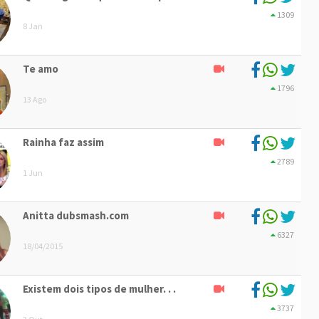
1309
8 Jan
Te amo
1796
13 Ago
Rainha faz assim
2789
1 Jun
Anitta dubsmash.com
6327
18/04/2015
Existem dois tipos de mulher. . .
3737