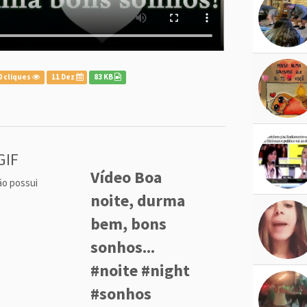
0 cliques
11 Dez
83 KB
GIF
Vídeo Boa
ão possui
noite, durma
bem, bons
sonhos...
#noite #night
#sonhos