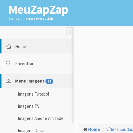
Meu
ZapZap
Compartilhe nas redes sociais!
Toggle Fullwidth
Home
Encontrar
Menu Imagens
23
Imagens Futebol
Imagens TV
Imagens Amor e Amizade
Home
Vídeos Sauda
Imagens Datas