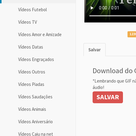
Vídeos Futebol
Vídeos TV
Vídeos Amor e Amizade
123
Vídeos Datas
Salvar
Vídeos Engraçados
Download do 
Vídeos Outros
*Lembrando que GIF n
Vídeos Piadas
áudio!
SALVAR
Vídeos Saudações
Vídeos Animais
Vídeos Aniversário
Vídeos Caiu na net