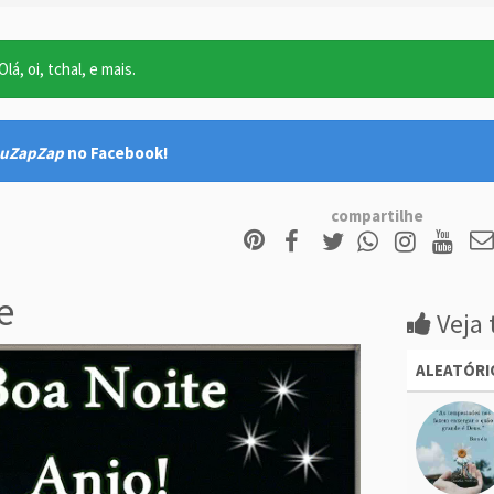
lá, oi, tchal, e mais.
uZapZap
no Facebook!
compartilhe
e
Veja 
ALEATÓRI