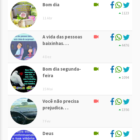
Bom dia
1123
11 Abr
A vida das pessoas
baixinhas. . .
4476
4 Dez
Bom dia segunda-
feira
1094
15 Mai
Você não precisa
prejudica. . .
1356
7 Fev
Deus