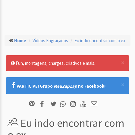
Home
Vídeos Engraçados
Eu indo encontrar com o ex
×
Fun, montagens, charges, criativos e mais.
×
PARTICIPE! Grupo
MeuZapZap
no Facebook!
Eu indo encontrar com
o ex