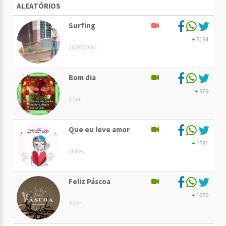
ALEATÓRIOS
Surfing
5194
18/05/2014
Bom dia
979
3 Set
Que eu leve amor
1581
16 Fev
Feliz Páscoa
1050
9 Abr