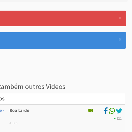
×
×
também outros Vídeos
OS
Boa tarde
821
4 Jan