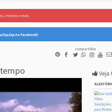
, criativos e mais.
uZapZap
no Facebook!
compartilhe
tempo
Veja 
ALEATÓRI