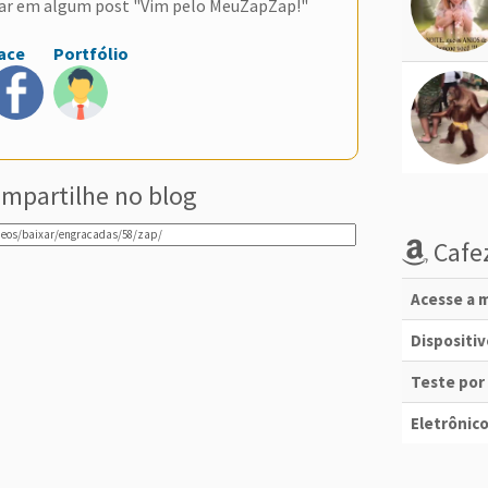
ar em algum post "Vim pelo MeuZapZap!"
ace
Portfólio
mpartilhe no blog
Cafez
Acesse a m
Dispositi
Teste por
Eletrônico