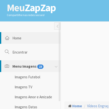
Meu
ZapZap
Compartilhe nas redes sociais!
Toggle Fullwidth
Home
Encontrar
Menu Imagens
23
Imagens Futebol
Imagens TV
Imagens Amor e Amizade
Home
Vídeos Engra
Imagens Datas