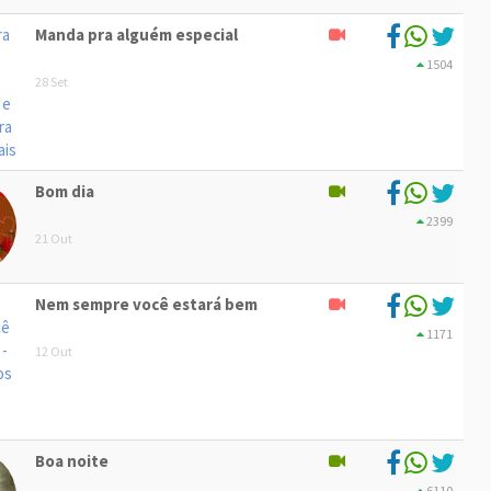
Manda pra alguém especial
1504
28 Set
Bom dia
2399
21 Out
Nem sempre você estará bem
1171
12 Out
Boa noite
6110