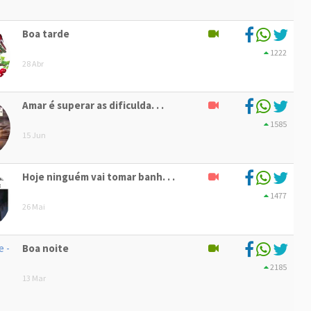
Boa tarde
1222
28 Abr
Amar é superar as dificulda. . .
1585
15 Jun
Hoje ninguém vai tomar banh. . .
1477
26 Mai
Boa noite
2185
13 Mar