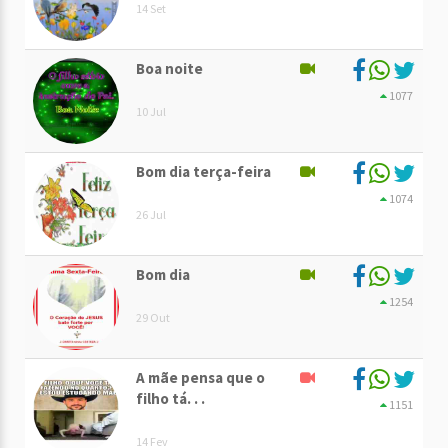
14 Set
Boa noite
1077
10 Jul
Bom dia terça-feira
1074
26 Jul
Bom dia
1254
29 Out
A mãe pensa que o
filho tá. . .
1151
14 Fev