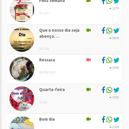
Feliz semana
1270
11 Jan
Que o nosso dia seja
abenço. . .
5454
26 Out
Ressaca
3496
03/08/2015
Quarta-feira
2505
3 Jan
Bom dia
2506