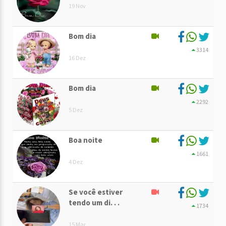
19 Nov
Bom dia
3314
16 Dez
Bom dia
2292
5 Dez
Boa noite
1661
4 Dez
Se você estiver
tendo um di. . .
1734
15 Mar