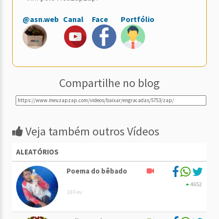
@asn.web
Canal
Face
Portfólio
Compartilhe no blog
Veja também outros Vídeos
ALEATÓRIOS
Poema do bêbado
4652
18 Fev