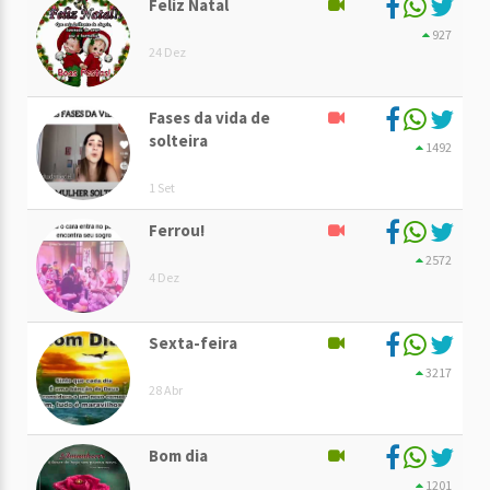
Feliz Natal
927
24 Dez
Fases da vida de
solteira
1492
1 Set
Ferrou!
2572
4 Dez
Sexta-feira
3217
28 Abr
Bom dia
1201