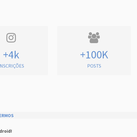
+4k
+100K
INSCRIÇÕES
POSTS
ERMOS
droid!