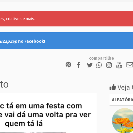
, criativos e mais.
uZapZap
no Facebook!
compartilhe
to
Veja 
ALEATÓRI