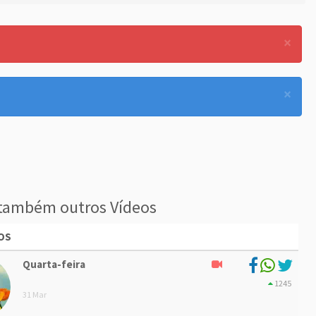
×
×
também outros Vídeos
OS
Quarta-feira
1245
31 Mar