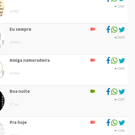
1363
30 Abr
Eu sempre
2629
16 Mai
Amiga namoradeira
2064
10 Mai
Boa noite
1107
27 Jul
Pra hoje
1166