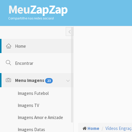
Meu
ZapZap
Compartilhe nas redes sociais!
Toggle Fullwidth
Home
Encontrar
Menu Imagens
23
Imagens Futebol
Imagens TV
Imagens Amor e Amizade
Home
Vídeos Engra
Imagens Datas