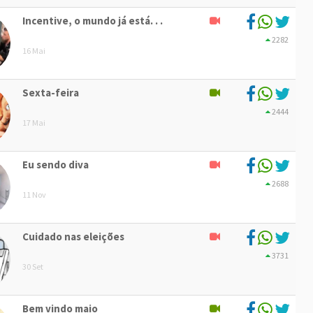
Incentive, o mundo já está. . .
2282
16 Mai
Sexta-feira
2444
17 Mai
Eu sendo diva
2688
11 Nov
Cuidado nas eleições
3731
30 Set
Bem vindo maio