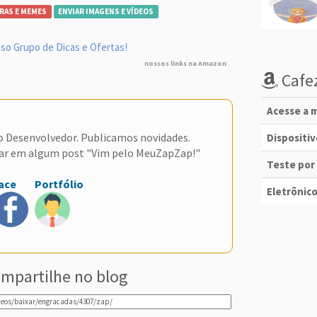
RAS E MEMES
ENVIAR IMAGENS E VÍDEOS
so Grupo de Dicas e Ofertas!
nossos links na Amazon
Cafez
Acesse a m
do Desenvolvedor. Publicamos novidades.
Dispositi
ar em algum post "Vim pelo MeuZapZap!"
Teste por
ace
Portfólio
Eletrônico
mpartilhe no blog