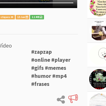
 cliques
13 Jan
2.1 MB
Vídeo
#zapzap
#online #player
#gifs #memes
#humor #mp4
#frases