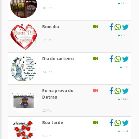
1285
30 Jan
Bom dia
2565
12 Set
Dia do carteiro
900
24 Jan
Eu na prova do
Detran
1140
12 Mar
Boa tarde
1654
9 Out