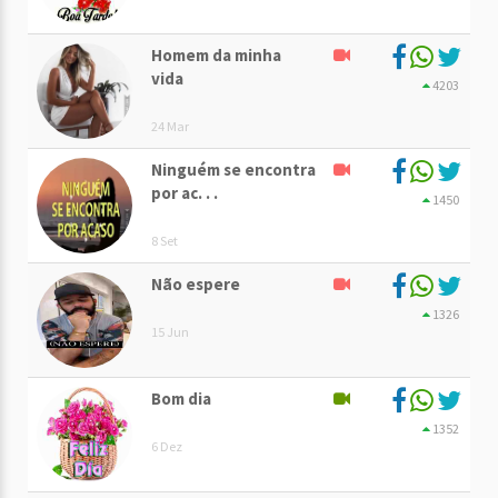
Homem da minha
vida
4203
24 Mar
Ninguém se encontra
por ac. . .
1450
8 Set
Não espere
1326
15 Jun
Bom dia
1352
6 Dez