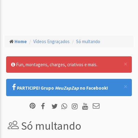
Home
Vídeos Engraçados
Só multando
×
Fun, montagens, charges, criativos e mais.
×
PARTICIPE! Grupo
MeuZapZap
no Facebook!
Só multando