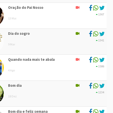
Oração do Pai Nosso
1367
13 Mai
Dia do sogro
1341
9 Mar
Quando nada mais te abala
1586
4 Ago
Bom dia
1234
18 Dez
Bom dia e feliz semana