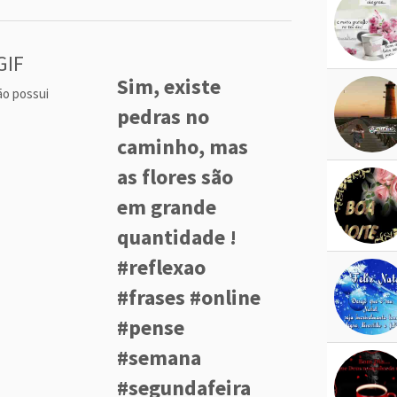
GIF
Sim, existe
ão possui
pedras no
caminho, mas
as flores são
em grande
quantidade !
#reflexao
#frases #online
#pense
#semana
#segundafeira