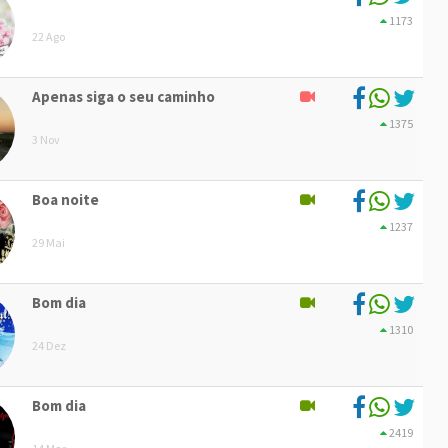
1173
22 Ago
Apenas siga o seu caminho
1375
3 Nov
Boa noite
1237
29 Mai
Bom dia
1310
24 Dez
Bom dia
2419