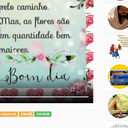
 cliques
9 Mai
233 KB