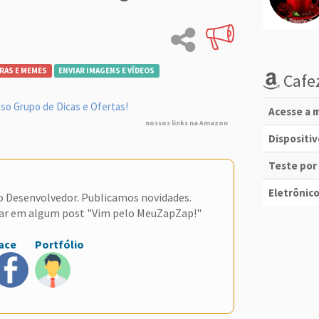
RAS E MEMES
ENVIAR IMAGENS E VÍDEOS
Cafez
so Grupo de Dicas e Ofertas!
Acesse a m
nossos links na Amazon
Dispositi
Teste por
Eletrônico
do Desenvolvedor. Publicamos novidades.
ar em algum post "Vim pelo MeuZapZap!"
ace
Portfólio