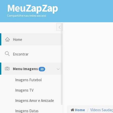
Meu
ZapZap
Compartilhe nas redes sociais!
Toggle Fullwidth
Home
Encontrar
Menu Imagens
23
Imagens Futebol
Imagens TV
Imagens Amor e Amizade
Home
Vídeos Sauda
Imagens Datas