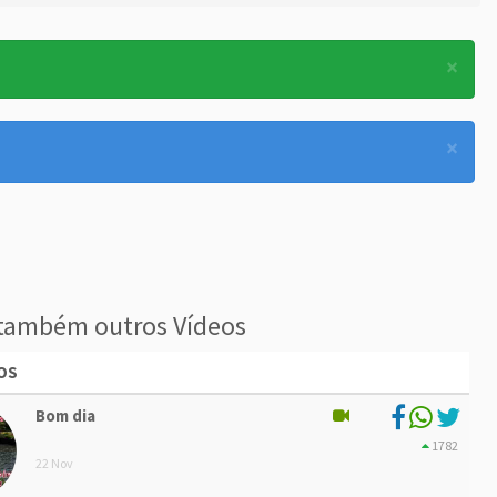
×
×
também outros Vídeos
OS
Bom dia
1782
22 Nov