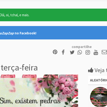
lá, oi, tchal, e mais.
uZapZap
no Facebook!
compartilhe
terça-feira
Veja 
ALEATÓRI