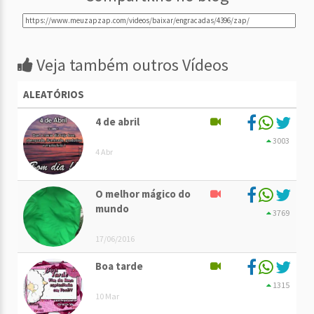
Veja também outros Vídeos
ALEATÓRIOS
4 de abril
3003
4 Abr
O melhor mágico do
mundo
3769
17/06/2016
Boa tarde
1315
10 Mar