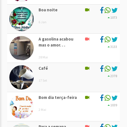
Boa noite
1073
6 Jan
A gasolina acabou
mas o amor. . .
3133
28 Mai
Café
2378
17 Set
Bom dia terça-feira
1039
2 Mai
Para a semana