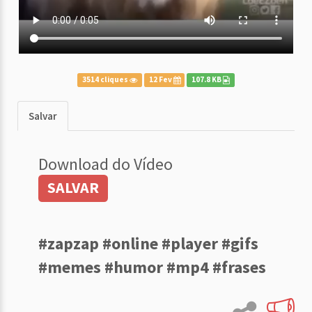
3514 cliques
12 Fev
107.8 KB
Salvar
Download do Vídeo
SALVAR
#zapzap #online #player #gifs
#memes #humor #mp4 #frases