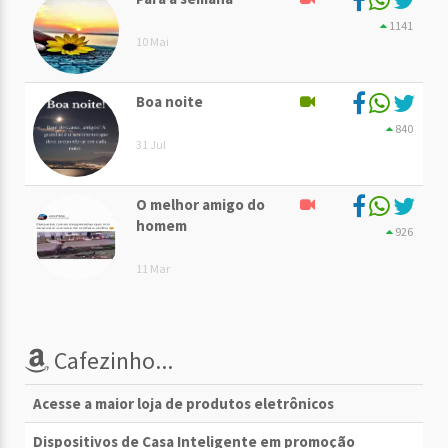
1141
10 Mai
Boa noite
840
31 Jul
O melhor amigo do
homem
926
11 Mar
Cafezinho...
Acesse a maior loja de produtos eletrônicos
Dispositivos de Casa Inteligente em promoção