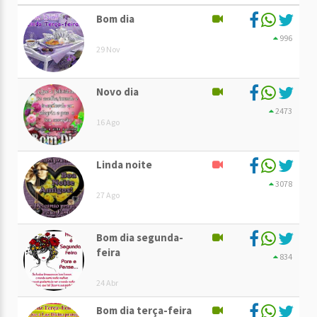
Bom dia
996
29 Nov
Novo dia
2473
16 Ago
Linda noite
3078
27 Ago
Bom dia segunda-
feira
834
24 Abr
Bom dia terça-feira