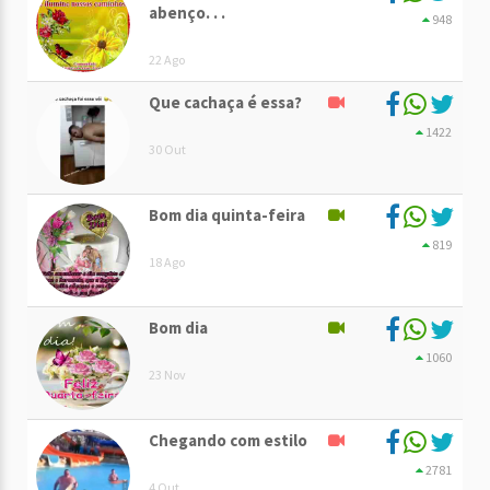
abenço. . .
948
22 Ago
Que cachaça é essa?
1422
30 Out
Bom dia quinta-feira
819
18 Ago
Bom dia
1060
23 Nov
Chegando com estilo
2781
4 Out