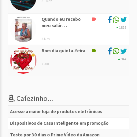
30 Dez
Quando eu recebo
meu salár. . .
1826
4 Nov
Bom dia quinta-feira
944
7 Jul
Cafezinho...
Acesse a maior loja de produtos eletrônicos
Dispositivos de Casa Inteligente em promoção
Teste por 30 dias o Prime Vídeo da Amazon