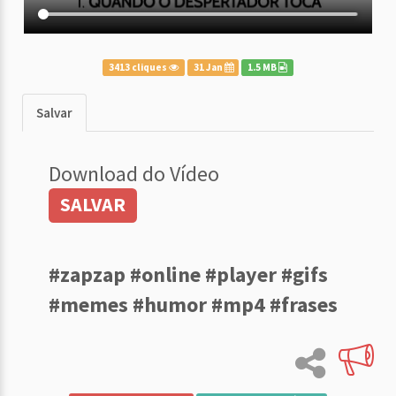
3413 cliques
31 Jan
1.5 MB
Salvar
Download do Vídeo
SALVAR
#zapzap #online #player #gifs
#memes #humor #mp4 #frases