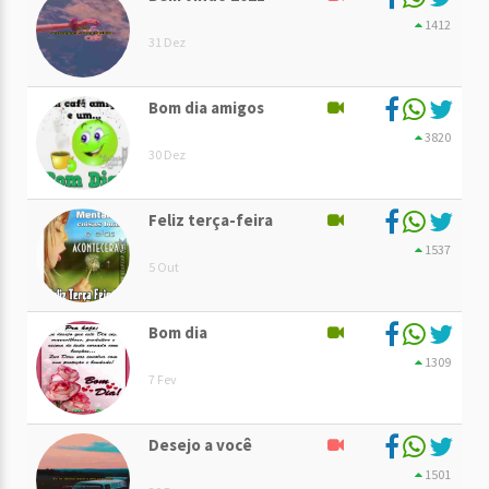
1412
31 Dez
Bom dia amigos
3820
30 Dez
Feliz terça-feira
1537
5 Out
Bom dia
1309
7 Fev
Desejo a você
1501