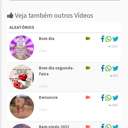
Veja também outros Vídeos
ALEATÓRIOS
Bom dia
1327
2 Nov
Bom dia segunda-
feira
972
24 Abr
Denuncie
2403
7 Nov
Bem vindo 2021