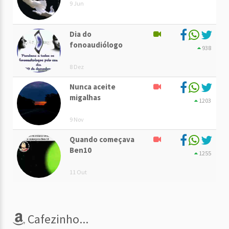
9 Jun
Dia do
fonoaudiólogo
938
8 Dez
Nunca aceite
migalhas
1203
9 Nov
Quando começava
Ben10
1255
11 Out
Cafezinho...