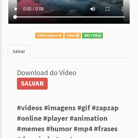
1030 cliques
2 Mar
483.7 KB
Salvar
Download do Vídeo
SALVAR
#videos #imagens #gif #zapzap
#online #player #animation
#memes #humor #mp4 #frases