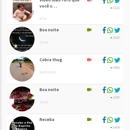
você v. . .
3122
6 Fev
Boa noite
2557
15 Set
Cobra thug
3901
06/01/2016
Boa noite
1557
15 Abr
Receba
2009