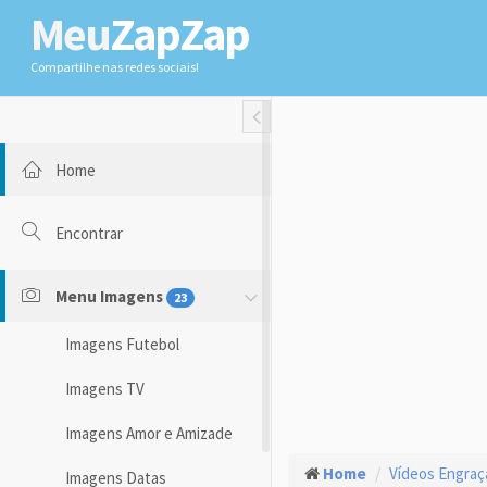
Meu
ZapZap
Compartilhe nas redes sociais!
Toggle Fullwidth
Home
Encontrar
Menu Imagens
23
Imagens Futebol
Imagens TV
Imagens Amor e Amizade
Home
Vídeos Engra
Imagens Datas