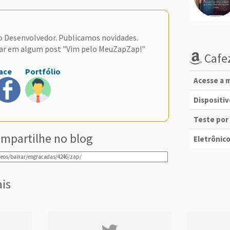
do Desenvolvedor. Publicamos novidades.
ar em algum post "Vim pelo MeuZapZap!"
Cafez
ace
Portfólio
Acesse a m
Dispositi
Teste por
mpartilhe no blog
Eletrônico
ais