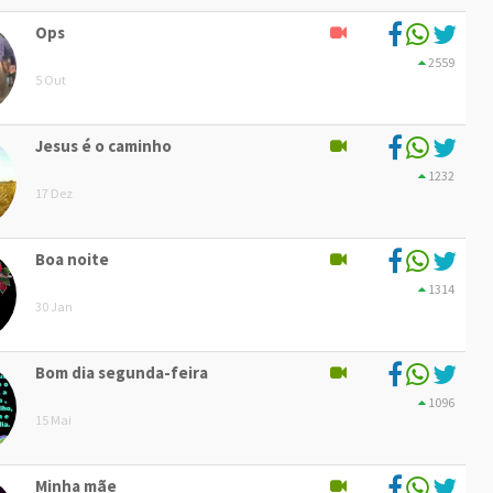
Ops
2559
5 Out
Jesus é o caminho
1232
17 Dez
Boa noite
1314
30 Jan
Bom dia segunda-feira
1096
15 Mai
Minha mãe