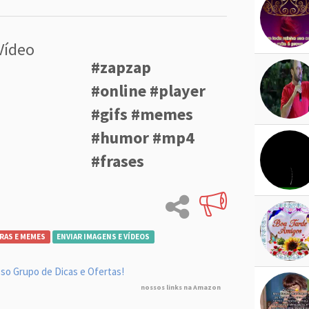
Vídeo
#zapzap
#online #player
#gifs #memes
#humor #mp4
#frases
RAS E MEMES
ENVIAR IMAGENS E VÍDEOS
so Grupo de Dicas e Ofertas!
nossos links na Amazon