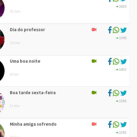
3025
25 Jun
Dia do professor
1395
15 Out
Uma boa noite
1422
8 Out
Boa tarde sexta-feira
1265
21 Mai
Minha amiga sofrendo
1242