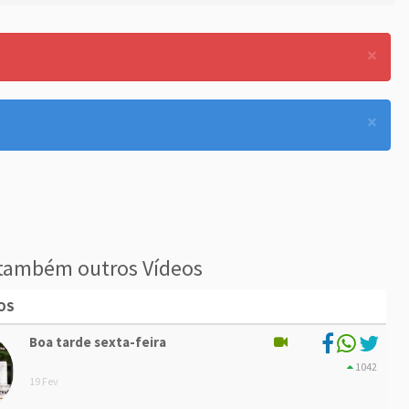
×
×
também outros Vídeos
OS
Boa tarde sexta-feira
1042
19 Fev