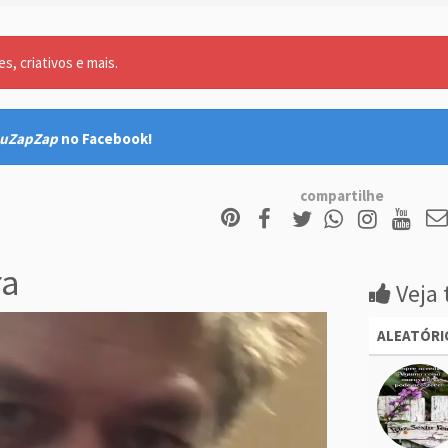
, criativos e mais.
uZapZap
no Facebook!
compartilhe
ra
Veja 
ALEATÓRI