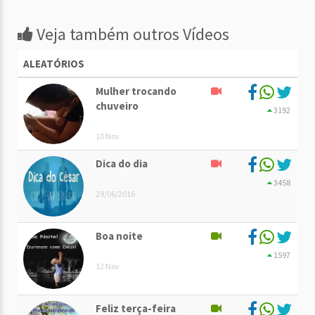
Veja também outros Vídeos
ALEATÓRIOS
Mulher trocando
chuveiro
3192
10 Nov
Dica do dia
3458
29/06/2016
Boa noite
1597
12 Nov
Feliz terça-feira