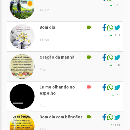
3871
13 Jun
Bom dia
3153
14 Mar
Oração da manhã
1000
7 Abr
Eu me olhando no
espelho
977
4 Jun
Bom dia com bênçãos
4114
3 Set