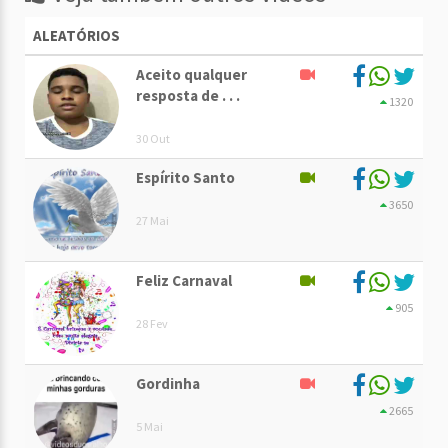
ALEATÓRIOS
Aceito qualquer
resposta de . . .
1320
30 Out
Espírito Santo
3650
27 Mai
Feliz Carnaval
905
28 Fev
Gordinha
2665
5 Mai