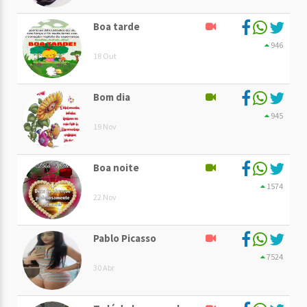
Boa tarde
946
18 Out
Bom dia
945
19 Nov
Boa noite
1574
22 Nov
Pablo Picasso
7524
30 Abr