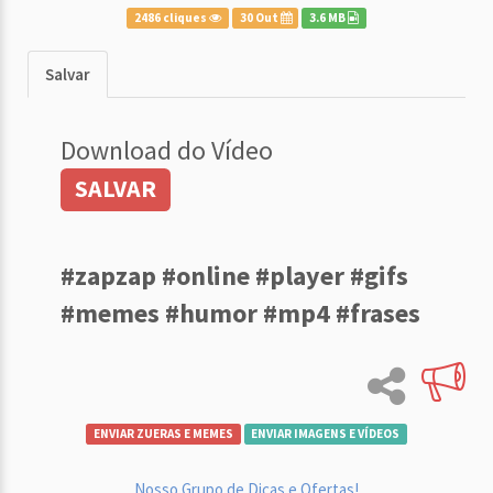
2486 cliques
30 Out
3.6 MB
Salvar
Download do Vídeo
SALVAR
#zapzap #online #player #gifs
#memes #humor #mp4 #frases
ENVIAR ZUERAS E MEMES
ENVIAR IMAGENS E VÍDEOS
Nosso Grupo de Dicas e Ofertas!