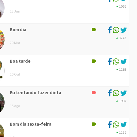
1066
13 Jun
Bom dia
3273
20 Mar
Boa tarde
1192
10 Out
Eu tentando fazer dieta
1994
15 Ago
Bom dia sexta-feira
1236