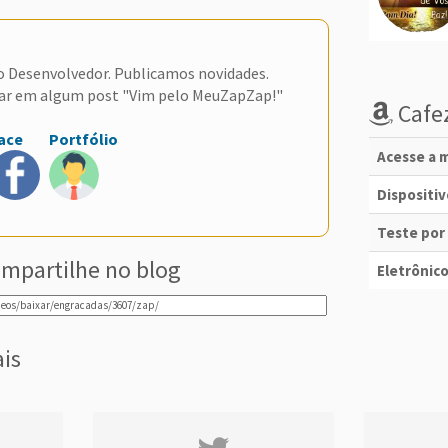
do Desenvolvedor. Publicamos novidades.
ar em algum post "Vim pelo MeuZapZap!"
Cafez
ace
Portfólio
Acesse a m
Dispositi
Teste por
mpartilhe no blog
Eletrônico
ais