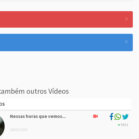
×
×
também outros Vídeos
OS
Nessas horas que vemos...
5411
28/03/2015