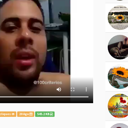
cliques
20 Ago
545.2 KB