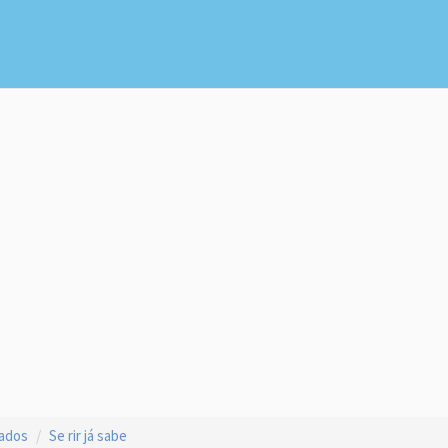
çados
Se rir já sabe