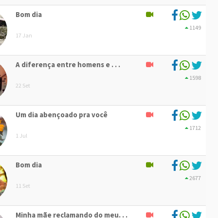
Bom dia
1149
17 Jan
A diferença entre homens e . . .
1598
22 Set
Um dia abençoado pra você
1712
1 Jul
Bom dia
2677
11 Set
Minha mãe reclamando do meu. . .