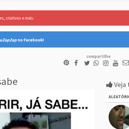
, criativos e mais.
uZapZap
no Facebook!
compartilhe
 sabe
Veja 
ALEATÓRI