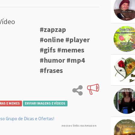
Vídeo
#zapzap
#online #player
#gifs #memes
#humor #mp4
#frases
RAS E MEMES
ENVIAR IMAGENS E VÍDEOS
so Grupo de Dicas e Ofertas!
nossos links na Amazon