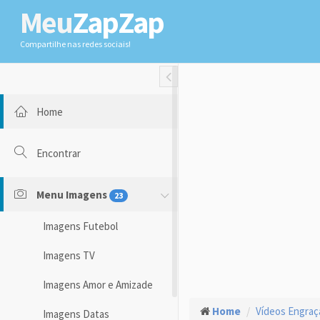
Meu
ZapZap
Compartilhe nas redes sociais!
Toggle Fullwidth
Home
Encontrar
Menu Imagens
23
Imagens Futebol
Imagens TV
Imagens Amor e Amizade
Home
Vídeos Engra
Imagens Datas