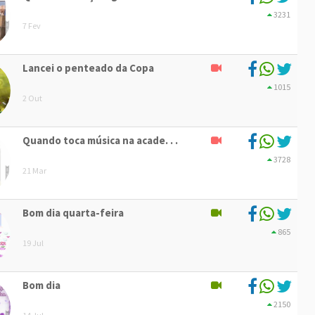
3231
7 Fev
Lancei o penteado da Copa
1015
2 Out
Quando toca música na acade. . .
3728
21 Mar
Bom dia quarta-feira
865
19 Jul
Bom dia
2150