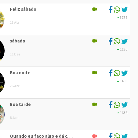
Feliz sábado
3178
13 Abr
sábado
1136
11 Dez
Boa noite
1498
26 Abr
Boa tarde
1638
8 Jan
Quando eu faço algo e dá c. . .