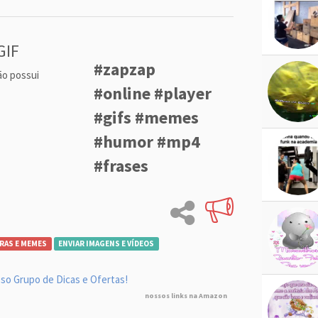
GIF
#zapzap
ão possui
#online #player
#gifs #memes
#humor #mp4
#frases
RAS E MEMES
ENVIAR IMAGENS E VÍDEOS
so Grupo de Dicas e Ofertas!
nossos links na Amazon