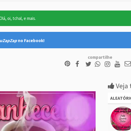
lá, oi, tchal, e mais.
uZapZap
no Facebook!
compartilhe
Veja 
ALEATÓRI