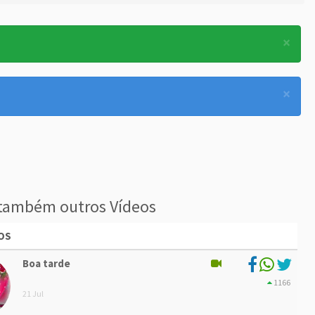
×
×
também outros Vídeos
OS
Boa tarde
1166
21 Jul