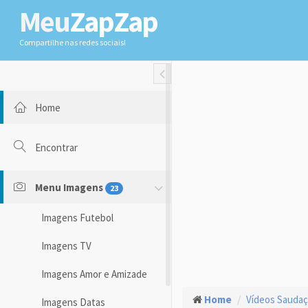
Meu
ZapZap
Compartilhe nas redes sociais!
Toggle Fullwidth
Home
Encontrar
Menu Imagens
23
Imagens Futebol
Imagens TV
Imagens Amor e Amizade
Home
Vídeos Sauda
Imagens Datas