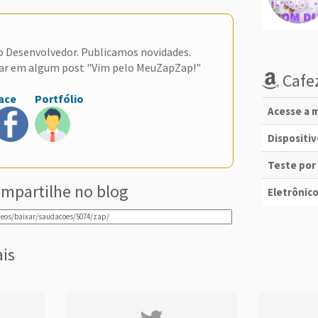
do Desenvolvedor. Publicamos novidades.
ar em algum post "Vim pelo MeuZapZap!"
Cafez
ace
Portfólio
Acesse a m
Dispositi
Teste por
mpartilhe no blog
Eletrônico
ais