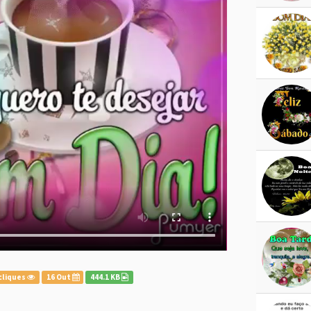
cliques
16 Out
444.1 KB