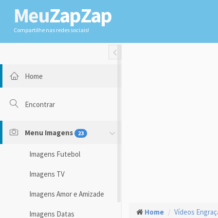
Meu
ZapZap
Compartilhe nas redes sociais!
Toggle Fullwidth
Home
Encontrar
Menu Imagens
23
Imagens Futebol
Imagens TV
Imagens Amor e Amizade
Home
Vídeos Engra
Imagens Datas