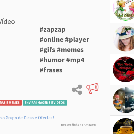
Vídeo
#zapzap
#online #player
#gifs #memes
#humor #mp4
#frases
RAS E MEMES
ENVIAR IMAGENS E VÍDEOS
so Grupo de Dicas e Ofertas!
nossos links na Amazon