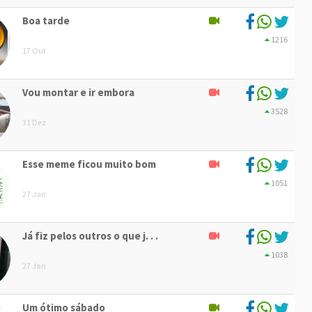
Boa tarde
1216
17 Out
Vou montar e ir embora
3528
31 Dez
Esse meme ficou muito bom
1051
27 Jan
Já fiz pelos outros o que j. . .
1038
27 Jan
Um ótimo sábado