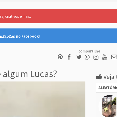
, criativos e mais.
uZapZap
no Facebook!
compartilhe
 algum Lucas?
Veja 
ALEATÓRI