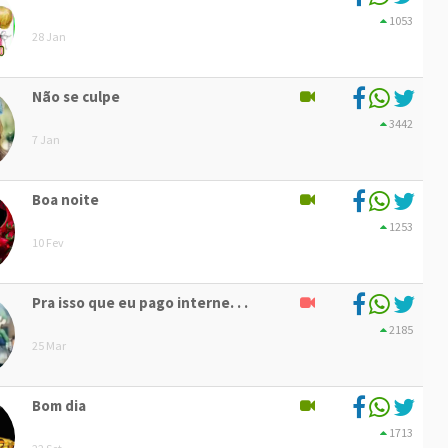
1053
28 Jan
Não se culpe
3442
7 Jan
Boa noite
1253
10 Fev
Pra isso que eu pago interne. . .
2185
25 Mar
Bom dia
1713