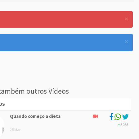
×
×
também outros Vídeos
OS
Quando começo a dieta
3066
28 Mar