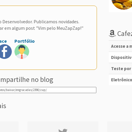
do Desenvolvedor. Publicamos novidades.
ar em algum post "Vim pelo MeuZapZap!"
Cafez
ace
Portfólio
Acesse a m
Dispositi
Teste por
mpartilhe no blog
Eletrônico
ais