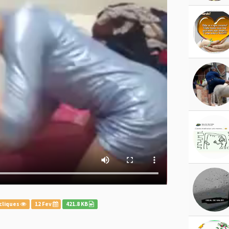
cliques
12 Fev
421.8 KB