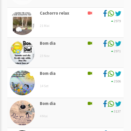
Cachorro relax
2979
21 Mai
Bom dia
2971
23 Nov
Bom dia
2506
14 Set
Bom dia
3137
4 Mai