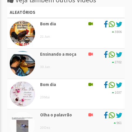
ALEATÓRIOS
Bom dia
3806
21 Jun
Ensinando a moça
2702
30 Jan
Bom dia
1037
29 Mai
Olha o palavrão
961
20 Dez