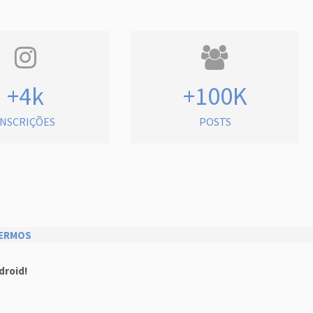
+4k
+100K
INSCRIÇÕES
POSTS
ERMOS
droid!