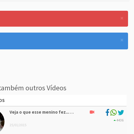
×
×
também outros Vídeos
OS
Veja o que esse menino fez... . .
4436
25/01/2015