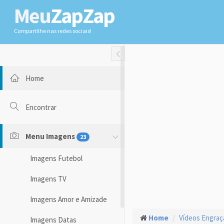
Meu
ZapZap
Compartilhe nas redes sociais!
Toggle Fullwidth
Home
Encontrar
Menu Imagens
23
Imagens Futebol
Imagens TV
Imagens Amor e Amizade
Home
Vídeos Engra
Imagens Datas