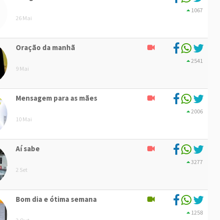
1067
26 Mai
Oração da manhã
2541
9 Mai
Mensagem para as mães
2006
10 Mai
Aí sabe
3277
2 Set
Bom dia e ótima semana
1258