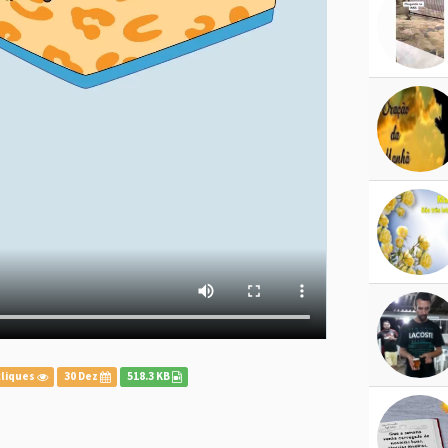
cliques
30 Dez
518.3 KB