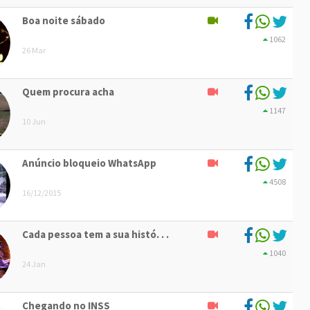
Boa noite sábado
1062
26 Mar
Quem procura acha
1147
10 Jun
Anúncio bloqueio WhatsApp
4508
16/12/2015
Cada pessoa tem a sua histó. . .
1040
24 Jan
Chegando no INSS