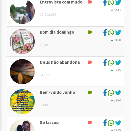
Entrevista com mudo
5743
28/03/2015
Bom dia domingo
1160
24 Abr
Deus não abandona
3235
21 Jan
Bem-vindo Junho
2284
1 Jun
Se lascou
1355