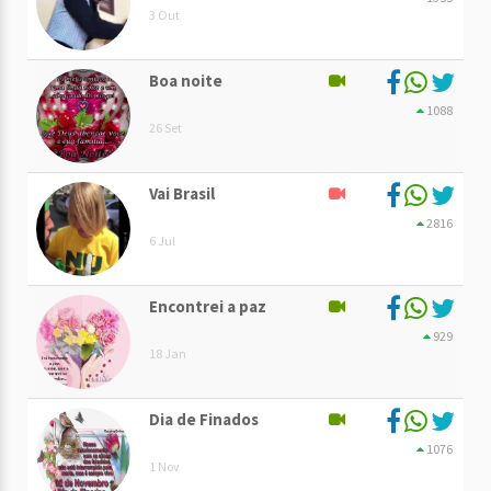
3 Out
Boa noite
1088
26 Set
Vai Brasil
2816
6 Jul
Encontrei a paz
929
18 Jan
Dia de Finados
1076
1 Nov