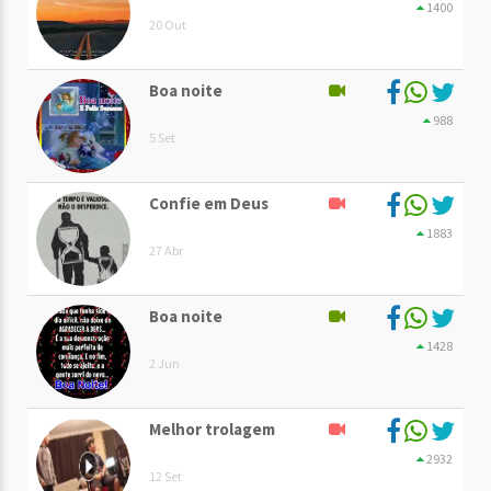
1400
20 Out
Boa noite
988
5 Set
Confie em Deus
1883
27 Abr
Boa noite
1428
2 Jun
Melhor trolagem
2932
12 Set