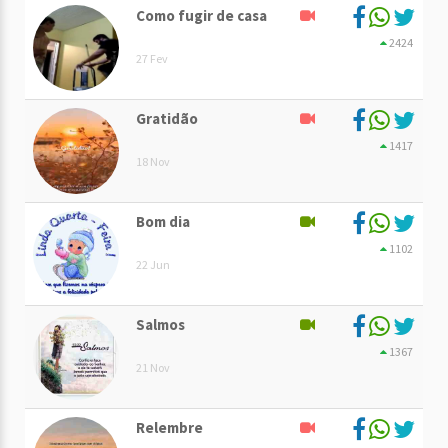
Como fugir de casa
2424
27 Fev
Gratidão
1417
18 Nov
Bom dia
1102
22 Jun
Salmos
1367
21 Nov
Relembre