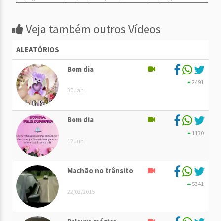
Veja também outros Vídeos
ALEATÓRIOS
Bom dia
2491
30 Jan
Bom dia
1130
12 Jun
Machão no trânsito
5341
22/02/2015