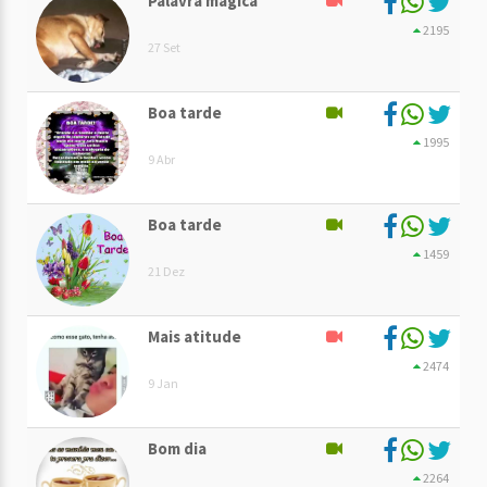
Palavra mágica
2195
27 Set
Boa tarde
1995
9 Abr
Boa tarde
1459
21 Dez
Mais atitude
2474
9 Jan
Bom dia
2264