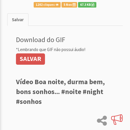
1202 cliques
5 Nov
67.3 KB
Salvar
Download do GIF
*Lembrando que GIF não possui áudio!
SALVAR
Vídeo Boa noite, durma bem,
bons sonhos... #noite #night
#sonhos