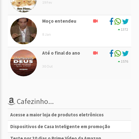
19 Fev
Moço entendeu
1372
8 Jan
Até o final do ano
1576
30 Out
Cafezinho...
Acesse a maior loja de produtos eletrônicos
Dispositivos de Casa Inteligente em promoção
Teste por 30 dias o Prime Vídeo da Amazon