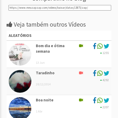
Veja também outros Vídeos
ALEATÓRIOS
Bom dia e ótima
semana
1255
13 Jun
Taradinho
4292
28/12/2014
Boa noite
2207
1 Abr