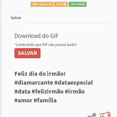
868 cliques
4 Set
103.4 KB
Salvar
Download do GIF
*Lembrando que GIF não possui áudio!
SALVAR
Feliz dia do irmão!
#diamarcante #dataespecial
#data #felizirmão #irmão
#amor #família