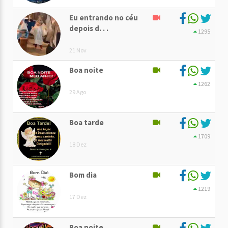
Eu entrando no céu
depois d. . .
1295
21 Nov
Boa noite
1262
29 Ago
Boa tarde
1709
18 Dez
Bom dia
1219
17 Dez
Boa noite