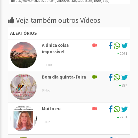
Veja também outros Vídeos
ALEATÓRIOS
A única coisa
impossível
2061
13 Out
Bom dia quinta-feira
827
9 Nov
Muito eu
2791
1 Jun