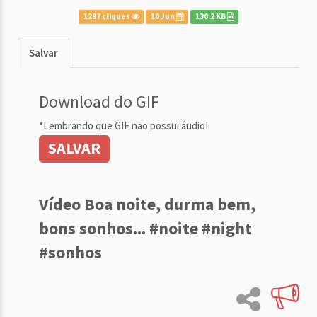
1297 cliques
10 Jun
130.2 KB
Salvar
Download do GIF
*Lembrando que GIF não possui áudio!
SALVAR
Vídeo Boa noite, durma bem,
bons sonhos... #noite #night
#sonhos