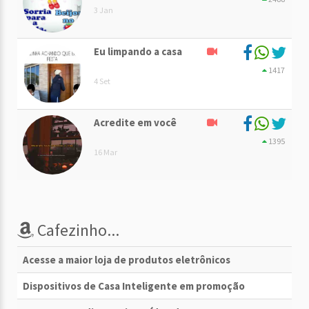
3 Jan
Eu limpando a casa
1417
4 Set
Acredite em você
1395
16 Mar
Cafezinho...
Acesse a maior loja de produtos eletrônicos
Dispositivos de Casa Inteligente em promoção