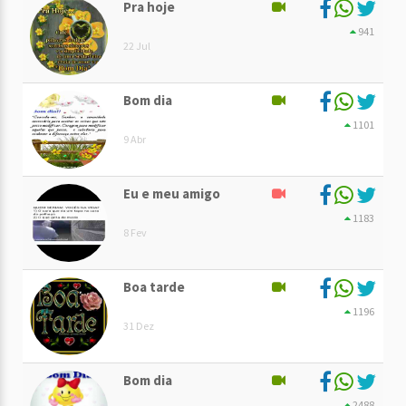
Pra hoje
941
22 Jul
Bom dia
1101
9 Abr
Eu e meu amigo
1183
8 Fev
Boa tarde
1196
31 Dez
Bom dia
2488