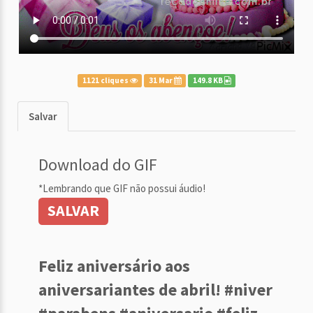
1121 cliques
31 Mar
149.8 KB
Salvar
Download do GIF
*Lembrando que GIF não possui áudio!
SALVAR
Feliz aniversário aos
aniversariantes de abril! #niver