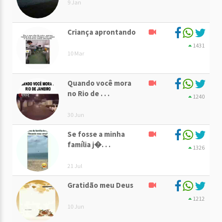
9 Jan
Criança aprontando
1431
10 Mar
Quando você mora
no Rio de . . .
1240
30 Jun
Se fosse a minha
família j�. . .
1326
21 Jul
Gratidão meu Deus
1212
10 Jun