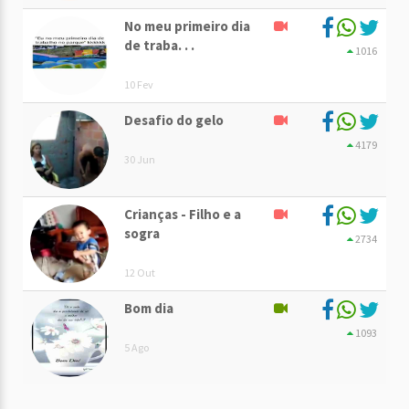
No meu primeiro dia
de traba. . .
1016
10 Fev
Desafio do gelo
4179
30 Jun
Crianças - Filho e a
sogra
2734
12 Out
Bom dia
1093
5 Ago