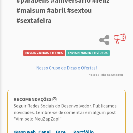
#parabens #aniversario #feliz
#maisum #abril #sextou
#sextafeira
ENVIAR ZUERAS E MEMES
ENVIAR IMAGENS E VÍDEOS
Nosso Grupo de Dicas e Ofertas!
nossos links na Amazon
RECOMENDAÇÕES
Seguir Redes Sociais do Desenvolvedor. Publicamos
novidades. Lembre-se de comentar em algum post
"Vim pelo MeuZapZap!"
@asn.web
Canal
Face
Portfólio