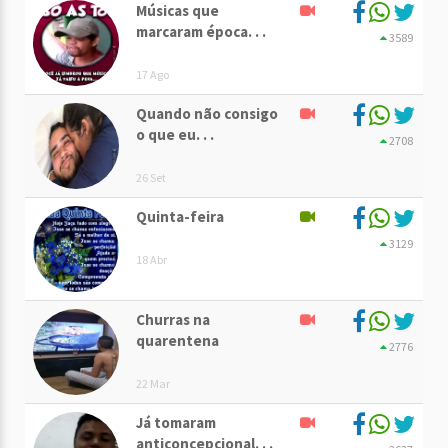
Músicas que
marcaram época. . .
3589
17 Ago
Quando não consigo
o que eu. . .
2708
26 Set
Quinta-feira
3129
18 Abr
Churras na
quarentena
2776
22 Mar
Já tomaram
anticoncepcional. . .