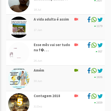
2637
18 Jul
A vida adulta é assim
1179
17 Jan
Esse mês vai ser tudo
na f�. . .
957
26 Jun
Amém
1636
30 Jun
Contagem 2018
2659
31 Dez