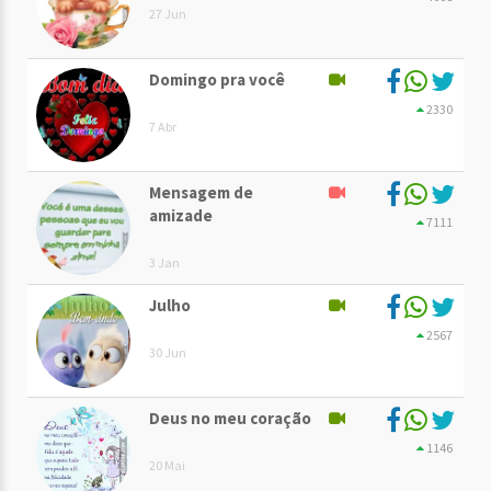
27 Jun
Domingo pra você
2330
7 Abr
Mensagem de
amizade
7111
3 Jan
Julho
2567
30 Jun
Deus no meu coração
1146
20 Mai