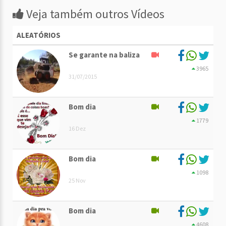
Veja também outros Vídeos
ALEATÓRIOS
Se garante na baliza
3965
31/07/2015
Bom dia
1779
16 Dez
Bom dia
1098
25 Nov
Bom dia
4608