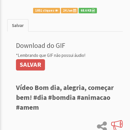
1051 cliques
24 Jan
68.6 KB
Salvar
Download do GIF
*Lembrando que GIF não possui áudio!
SALVAR
Vídeo Bom dia, alegria, começar
bem! #dia #bomdia #animacao
#amem