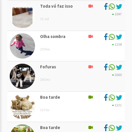
Toda vó faz isso
1047
13 Jul
Olha sombra
1258
25 Nov
Fofuras
2660
28 Dez
Boa tarde
1231
22 Fev
Boa tarde