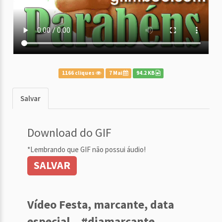
1166 cliques
7 Mai
94.2 KB
Salvar
Download do GIF
*Lembrando que GIF não possui áudio!
SALVAR
Vídeo Festa, marcante, data
especial... #diamarcante