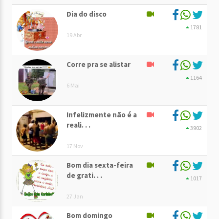
Dia do disco
1781
19 Abr
Corre pra se alistar
1164
6 Mai
Infelizmente não é a
reali. . .
3902
17 Nov
Bom dia sexta-feira
de grati. . .
1017
27 Jan
Bom domingo