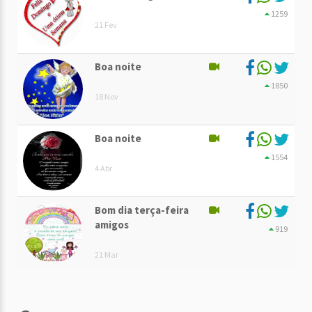
1259
21 Fev
Boa noite
1850
18 Nov
Boa noite
1554
4 Abr
Bom dia terça-feira
amigos
919
21 Mar