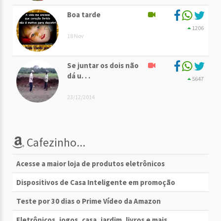
Boa tarde
1206
18 Nov
Se juntar os dois não
dá u. . .
5647
23/12/2014
Cafezinho...
Acesse a maior loja de produtos eletrônicos
Dispositivos de Casa Inteligente em promoção
Teste por 30 dias o Prime Vídeo da Amazon
Eletrônicos, jogos, casa, jardim, livros e mais