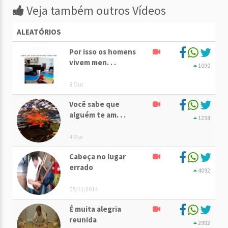
Veja também outros Vídeos
ALEATÓRIOS
Por isso os homens
vivem men. . .
1090
8 Out
Você sabe que
alguém te am. . .
1238
4 Mar
Cabeça no lugar
errado
4092
05/11/2014
É muita alegria
reunida
2992