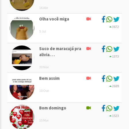
16 Abr
Olha você miga
3672
5 Jul
Suco de maracujá pra
alivia. . .
1373
30 Nov
Bem assim
2689
10 Out
Bom domingo
1523
15 Mai