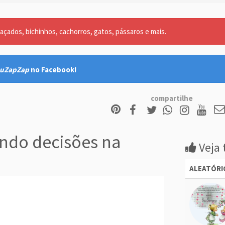
açados, bichinhos, cachorros, gatos, pássaros e mais.
uZapZap
no Facebook!
compartilhe
ndo decisões na
Veja 
ALEATÓRI