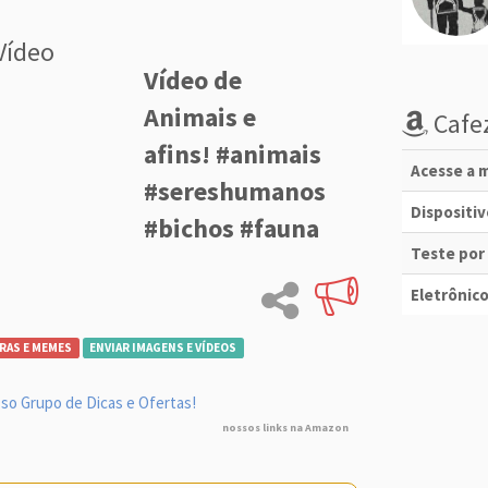
Vídeo
Vídeo de
Animais e
Cafez
afins! #animais
Acesse a m
#sereshumanos
Dispositi
#bichos #fauna
Teste por
Eletrônico
RAS E MEMES
ENVIAR IMAGENS E VÍDEOS
so Grupo de Dicas e Ofertas!
nossos links na Amazon