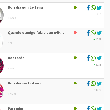
Bom dia quinta-feira
819
18 Ago
Quando o amigo fala o que n�. . .
2099
5 Nov
Boa tarde
2238
6 Mar
Bom dia sexta-feira
3878
12 Mai
Para mim