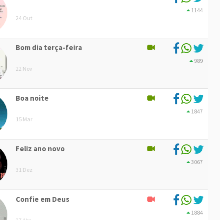
1144
24 Out
Bom dia terça-feira
989
22 Nov
Boa noite
1847
15 Mar
Feliz ano novo
3067
31 Dez
Confie em Deus
1884