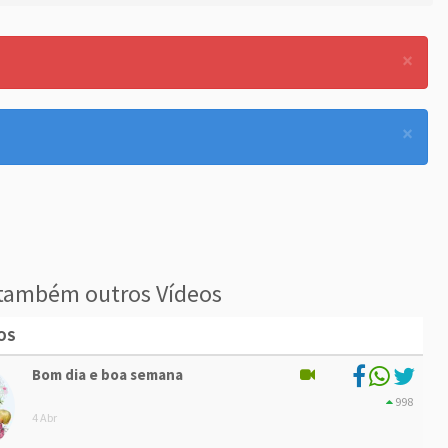
×
×
também outros Vídeos
OS
Bom dia e boa semana
998
4 Abr