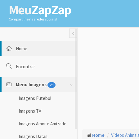
Meu
ZapZap
Compartilhe nas redes sociais!
Toggle Fullwidth
Home
Encontrar
Menu Imagens
23
Imagens Futebol
Imagens TV
Imagens Amor e Amizade
Home
Vídeos Animai
Imagens Datas