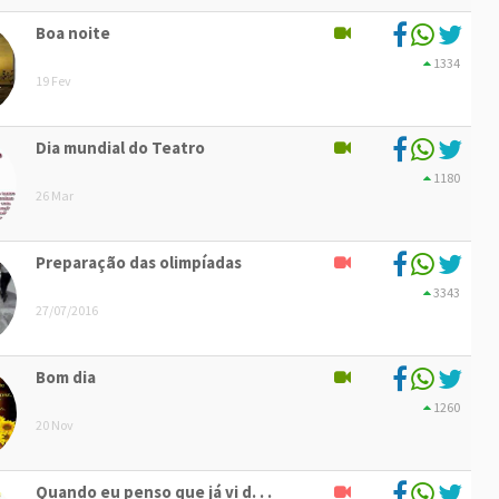
Boa noite
1334
19 Fev
Dia mundial do Teatro
1180
26 Mar
Preparação das olimpíadas
3343
27/07/2016
Bom dia
1260
20 Nov
Quando eu penso que já vi d. . .