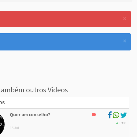
×
×
também outros Vídeos
OS
Quer um conselho?
1986
15 Jul