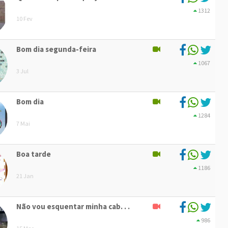
1312
10 Fev
Bom dia segunda-feira
1067
3 Jul
Bom dia
1284
7 Mai
Boa tarde
1186
21 Jan
Não vou esquentar minha cab. . .
986