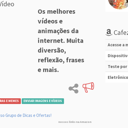
Vídeo
Os melhores
vídeos e
animações da
Cafez
internet. Muita
Acesse a m
diversão,
Dispositi
reflexão, frases
Teste por
e mais.
Eletrônico
RAS E MEMES
ENVIAR IMAGENS E VÍDEOS
so Grupo de Dicas e Ofertas!
nossos links na Amazon