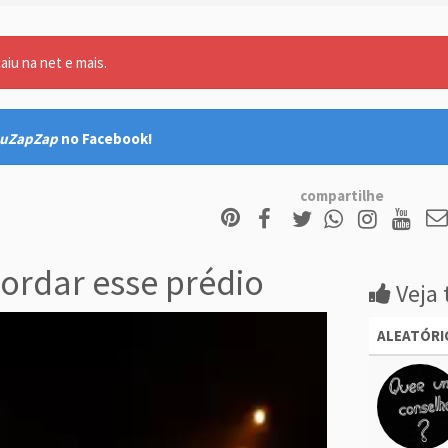
aiu na net e mais.
uZapZap
no Facebook!
compartilhe
rdar esse prédio
Veja 
ALEATÓRI