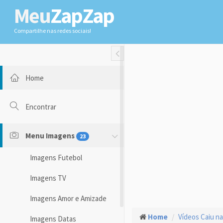
Meu
ZapZap
Compartilhe nas redes sociais!
Toggle Fullwidth
Home
Encontrar
Menu Imagens
23
Imagens Futebol
Imagens TV
Imagens Amor e Amizade
Home
Vídeos Caiu na
Imagens Datas