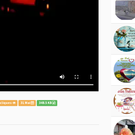
cliques
31 Mai
348.5 KB