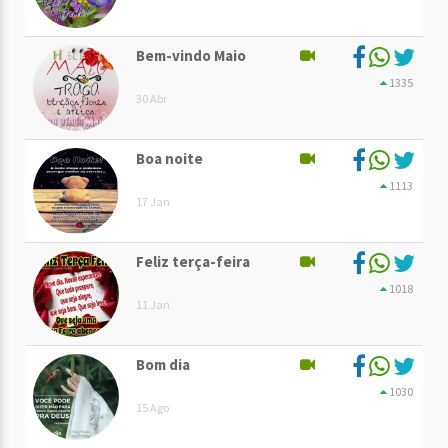
Bem-vindo Maio
1335
30 Abr
Boa noite
1113
17 Jan
Feliz terça-feira
1018
11 Jan
Bom dia
1030
15 Ago