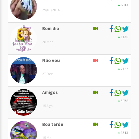
6813
29/07/2014
Bom dia
1130
28 Mar
Não vou
2762
27 Dez
Amigos
3978
15 Ago
Boa tarde
1313
15 Mai