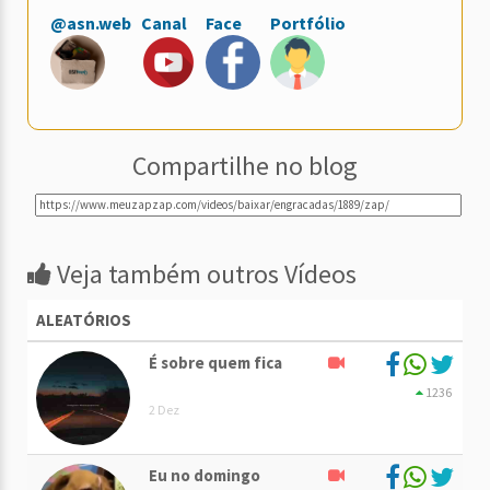
@asn.web
Canal
Face
Portfólio
Compartilhe no blog
Veja também outros Vídeos
ALEATÓRIOS
É sobre quem fica
1236
2 Dez
Eu no domingo