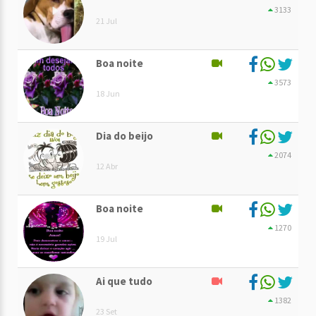
3133
21 Jul
Boa noite
3573
18 Jun
Dia do beijo
2074
12 Abr
Boa noite
1270
19 Jul
Ai que tudo
1382
23 Set