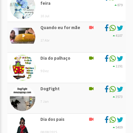
feira
879
10 Jul
Quando eu for mãe
4107
17 Abr
Dia do palhaço
1191
9 Dez
DogFight
3573
7 Jan
Dia dos pais
5409
08/08/2015