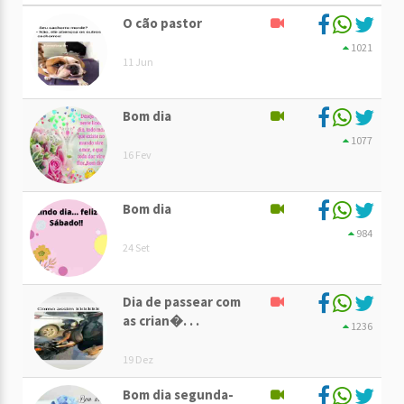
O cão pastor
1021
11 Jun
Bom dia
1077
16 Fev
Bom dia
984
24 Set
Dia de passear com
as crian�. . .
1236
19 Dez
Bom dia segunda-