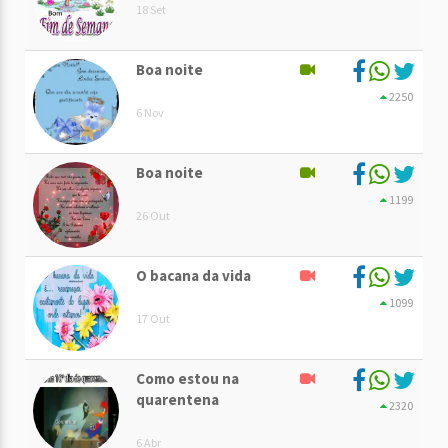
18 Set
Boa noite
2250
6 Nov
Boa noite
1199
26 Out
O bacana da vida
1099
17 Out
Como estou na
quarentena
2320
6 Abr