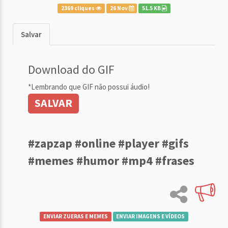
2369 cliques
26 Nov
51.5 KB
Salvar
Download do GIF
*Lembrando que GIF não possui áudio!
SALVAR
#zapzap #online #player #gifs
#memes #humor #mp4 #frases
ENVIAR ZUERAS E MEMES
ENVIAR IMAGENS E VÍDEOS