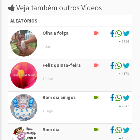
Veja também outros Vídeos
ALEATÓRIOS
Olha a folga
2696
4 Jan
Feliz quinta-feira
4173
12 Jan
Bom dia amigos
2647
19 Ago
Bom dia
1005