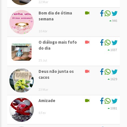
22 Mar
Bom dia de ótima
semana
946
10 Abr
O diálogo mais fofo
do dia
1037
25 Jul
Deus não junta os
cacos
1629
23 Mar
Amizade
1081
6 Fev