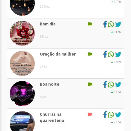
1070
26 Dez
Bom dia
1126
9 Dez
Oração da mulher
1389
27 Set
Boa noite
1374
5 Set
Churras na
quarentena
2774