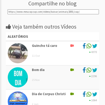
Compartilhe no blog
Veja também outros Vídeos
ALEATÓRIOS
Guincho tá caro
4370
11 Out
Bom dia
2296
25 Nov
Dia de Corpus Christi
1064
2 Jun