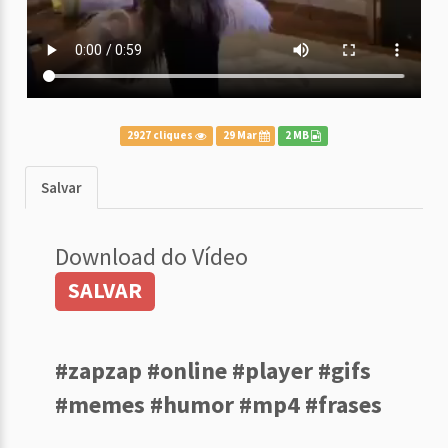
2927 cliques
29 Mar
2 MB
Salvar
Download do Vídeo
SALVAR
#zapzap #online #player #gifs
#memes #humor #mp4 #frases