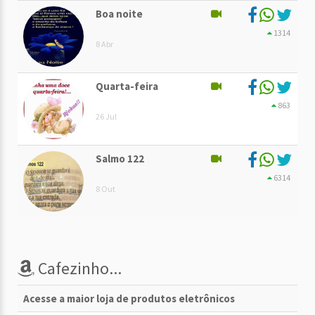
Boa noite
1314
8 Abr
Quarta-feira
863
26 Jul
Salmo 122
6314
8 Out
Cafezinho...
Acesse a maior loja de produtos eletrônicos