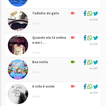
Tadinho do gato
3390
11 Out
Quando ela tá online
e me i. . .
1056
27 Mar
Boa noite
1097
6 Dez
A vida é assim
2594
24 Fev